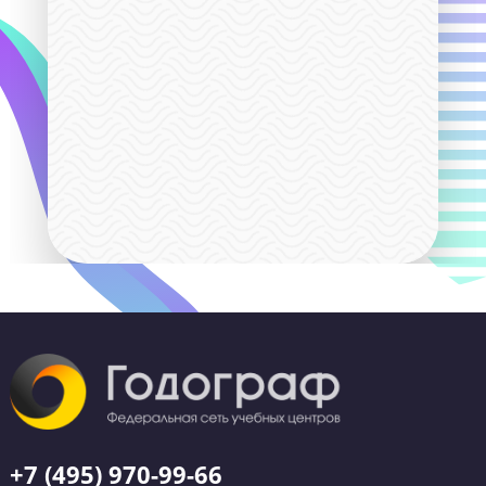
408/367
Дополнительные бонусы действуют до 31 авгу
Вся теория по предмету в
записи на платформе
Ученик сможет вне занятий
дополнительно изучать предмет по