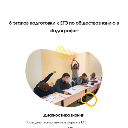
Контроль процесса обучения – залог 80+ балло
ЕГЭ по обществознанию
Каждый месяц пробный ЕГЭ
Родители и ученик видят динамику роста благодаря ежемесячным 
ЕГЭ. Мы вовремя выявляем пробелыв предмете, чтобы корректиро
обучение.
Педагог на связи с учениками 24/7
Педагог поддерживает и отвечает на вопросы в чате группы 24/7.
Команда Годографа также всегда на связи по телефону и вотсапу.
Смс-отчетность родителям после урока
После каждого урока родитель получает СМС с оценками ребенка 
работу на уроке, тестирование и домашнее задание.
Группы до 8 человек по уровню знаний
Ученик занимается в небольшой группе, изначально разделенной
уровню знаний, но во время обучения он может перевестись в бо
сильную группу.
ЗАПИШИТЕСЬ НА КОНСУЛЬТАЦИЮ С