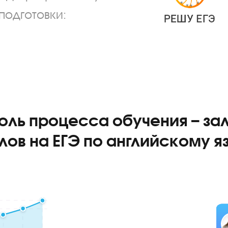
от Годографа пользуются
ты подготовки: