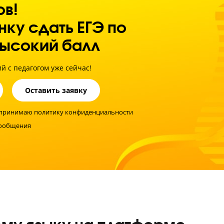
ение тем и заданий ЕГЭ, и корректируем темп прохожден
ериала.
иментов!
ребенку сдать ЕГЭ по
у на высокий балл
стику знаний с педагогом уже сейчас!