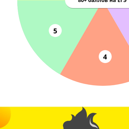
6
80+ баллов на
5
4