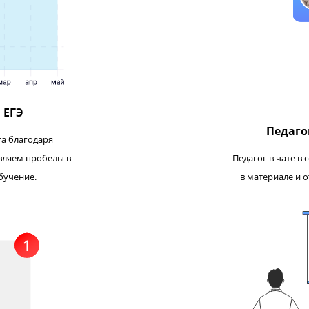
нтроль процесса обучения 
баллов на ЕГЭ по английск