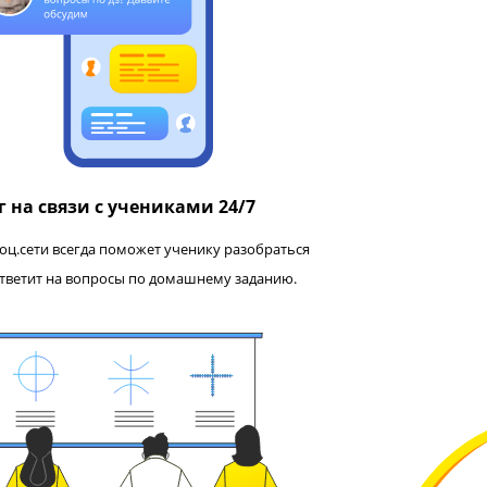
– залог 80+
ому языку