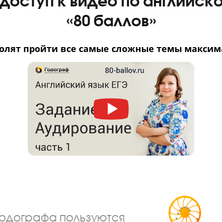
Я даю согласие на
обработку персональ
Я согласен получать
рекламные и инфо
те доступ к видео по ан
«80 баллов»
 позволят пройти все самые сложные те