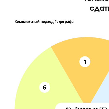
Тол
сд
Комплексный подход Годографа
1