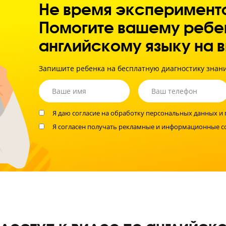
усво
мат
Не время экспер
Помогите вашему 
английскому язык
Запишите ребенка на бесплатную диагно