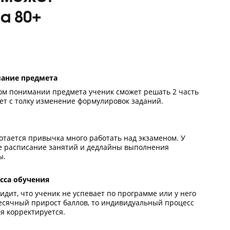
вка поможет
зыку на 80+
бокое понимание предмета
ько при полном понимании предмета ученик сможет реша
и его не собьет с толку изменение формулировок заданий
циплина
еника выработается привычка много работать над экзам
о будет четкое расписание занятий и дедлайны выполнен
ашней работы.