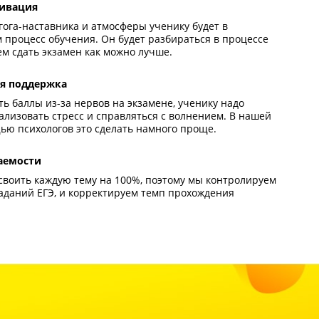
троль процесса обучения
 наставник видит, что ученик не успевает по программе 
енький ежемесячный прирост баллов, то индивидуальны
ения вовремя корректируется.
тренняя мотивация
мощью педагога-наставника и атмосферы ученику будет 
ольствие сам процесс обучения. Он будет разбираться в
реть желанием сдать экзамен как можно лучше.
хологическая поддержка
ы не потерять баллы из-за нервов на экзамене, ученику 
иться нейтрализовать стресс и справляться с волнением
нде с помощью психологов это сделать намного проще.
троль успеваемости
ик должен усвоить каждую тему на 100%, поэтому мы ко