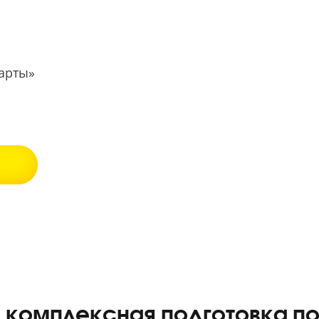
екс Карты»
5.0