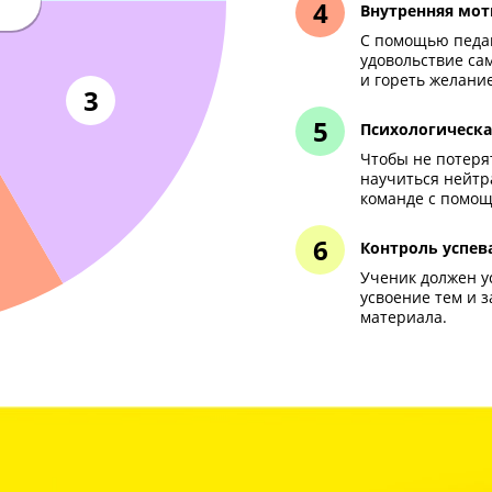
2
Кон
Если
мал
обуч
 ЕГЭ
Вну
С по
удов
и го
3
Пси
Чтоб
науч
кома
Кон
Учен