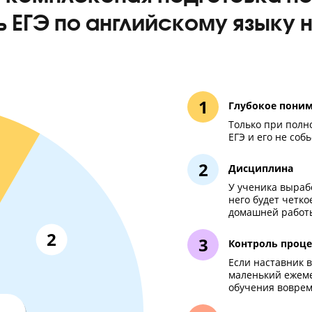
ько комплексная подгото
ать ЕГЭ по английскому я
Глу
Тол
ЕГЭ 
Дис
У уч
нег
дом