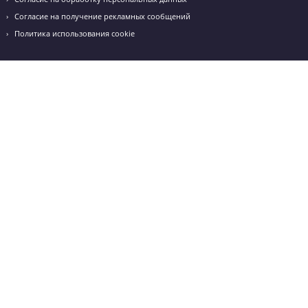
+7 (495) 970-99-66
Будем рады видеть вас в наших рядах!
+7 (495) 970-99-66
info@godege.ru
Режим работы: с 10:00 до 20:00
Получить консультацию