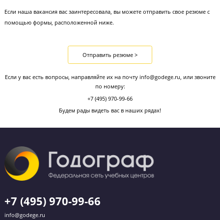
05
Личная беседа с методистом цент
На этом этапе вам могут задать вопросы о подробностях в
предыдущей работы, о ваших увлечениях, о ваших методах
работы. Наш специалист может задать вам вопросы по пре
или попросить решить задачу.К этому этапу вы можете
подготовить информацию об успехах ваших учеников, ва
методические наработки, планы ваши уроков - все, что рас
вас как профессионала и покажет серьезный подход к делу.
помните: серьезный подход к делу и серьезное лицо - это н
и то же! Мы ценим открытых, доброжелательных и улыбчи
людей. Мы строим отношения с учениками на 80% на дружб
на 20% на строгости.