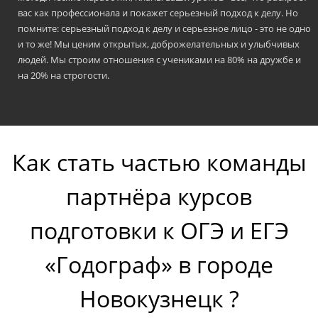
Вы заранее выбираете тему для небольшого урока на 10 ми
демонстрируете его аудитории. Ваша задача — понятно и
интересно объяснить теорию, убедиться, что ученики слуш
понимают, решить с классом небольшое задание. Мы
оцениваем вашу подачу материала, оформление вами доск
общение с аудиторией. Готовить презентацию в электронн
виде НЕ нужно — мы не будем ее смотреть. Подготовленны
раздаточные материалы хорошего качества приветствуютс
04
Демо-урок по спонтанной теме.
Правила проведения схожи с предыдущим этапом. Нам ва
оценить, как вы будете действовать в неожиданной ситуаци
например, если ученик задал сложный вопрос по не
подготовленной вами теме.