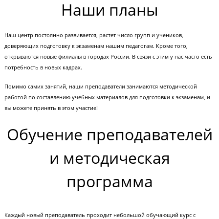
О компании Годограф
Учебный центр «Годограф» открыл свои двери для учеников в сентябре
2013 года. Тогда он представлял собой лишь одну учебную аудиторию в
Москве, а штат состоял из 5 человек.
Мы с самого первого дня боремся за качество обучения. И с самого
первого дня стараемся построить сплоченный коллектив.
Теперь «Годограф» — федеральная сеть курсов подготовки к ЕГЭ и ОГЭ,
представленная в 70 городах России. В каждом из филиалов ведут занят
преподаватели высокого уровня, прошедшие тщательный отбор. Это
более 50 педагогов в Москве и 15-20 педагогов в каждом региональном
филиале.